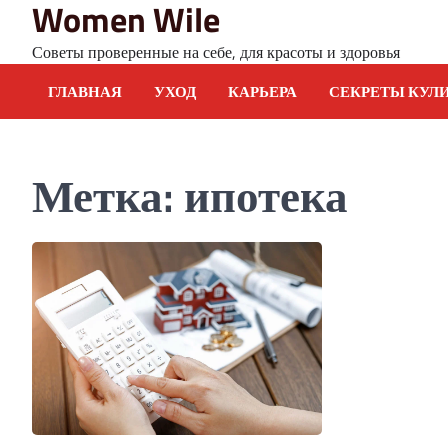
Women Wile
Skip
to
Советы проверенные на себе, для красоты и здоровья
content
ГЛАВНАЯ
УХОД
КАРЬЕРА
СЕКРЕТЫ КУЛ
Метка:
ипотека