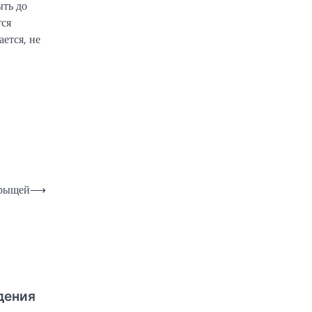
ыть до
тся
ается, не
прыщей
⟶
дения