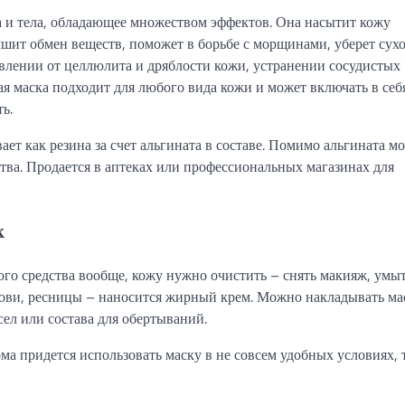
а и тела, обладающее множеством эффектов. Она насытит кожу
чшит обмен веществ, поможет в борьбе с морщинами, уберет сухо
авлении от целлюлита и дряблости кожи, устранении сосудистых
кая маска подходит для любого вида кожи и может включать в себ
ь.
ает как резина за счет альгината в составе. Помимо альгината м
тва. Продается в аптеках или профессиональных магазинах для
к
ого средства вообще, кожу нужно очистить – снять макияж, умы
рови, ресницы – наносится жирный крем. Можно накладывать ма
ел или состава для обертываний.
ма придется использовать маску в не совсем удобных условиях, т.