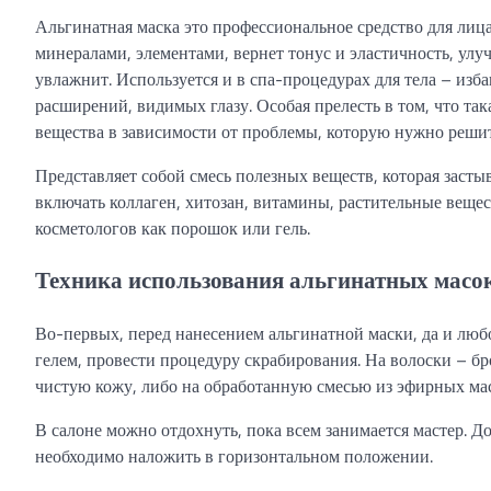
Альгинатная маска это профессиональное средство для лиц
минералами, элементами, вернет тонус и эластичность, улу
увлажнит. Используется и в спа-процедурах для тела – изб
расширений, видимых глазу. Особая прелесть в том, что та
вещества в зависимости от проблемы, которую нужно решит
Представляет собой смесь полезных веществ, которая застыв
включать коллаген, хитозан, витамины, растительные вещес
косметологов как порошок или гель.
Техника использования альгинатных масо
Во-первых, перед нанесением альгинатной маски, да и люб
гелем, провести процедуру скрабирования. На волоски – б
чистую кожу, либо на обработанную смесью из эфирных мас
В салоне можно отдохнуть, пока всем занимается мастер. До
необходимо наложить в горизонтальном положении.