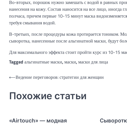
Во-вторых, порошок нужно замешать с водой в равных пропо
нанесения на кожу. Состав наносится на все лицо, иногда 
полчаса, причем первые 10-15 минут маска видоизменяется, 
требуя смывания водой.
В-третьих, после процедуры кожа протирается тоником. М
сыворотка, нанесенные после альгинатной маски, будут бол
Для максимального эффекта стоит пройти курс из 10-15 масо
Tagged
альгинатные маски
,
маски
,
маски для лица
Навигация
⟵
Ведение переговоров: стратегии для женщин
по
Похожие статьи
записям
«Airtouch» — модная
Сыворотк