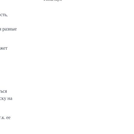
сть,
я разные
ожет
ться
ску на
к. ее