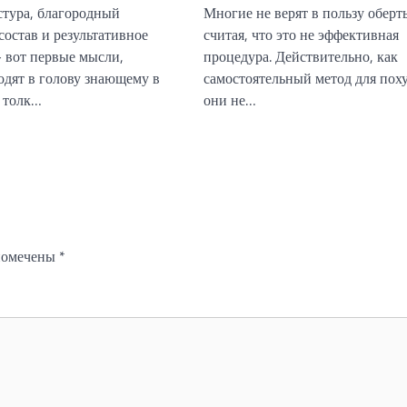
стура, благородный
Многие не верят в пользу оберт
состав и результативное
считая, что это не эффективная
– вот первые мысли,
процедура. Действительно, как
одят в голову знающему в
самостоятельный метод для пох
 толк…
они не…
 помечены
*