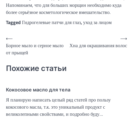
Напоминаем, что для больших морщин необходимо куда
более серьёзное косметологическое вмешательство.
Tagged
Гидрогелевые патчи для глаз
,
уход за лицом
Навигация
⟵
⟶
Борное мыло и серное мыло
Хна для окрашивания волос
по
от прыщей
записям
Похожие статьи
Кокосовое масло для тела
Я планирую написать целый ряд статей про пользу
кокосового масла, т.к. это уникальный продукт с
великолепными свойствами, и подробно буду…