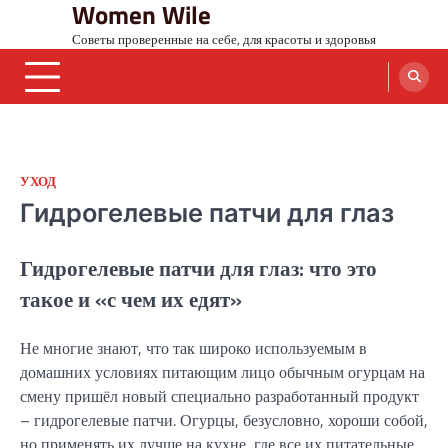
Women Wile
Skip
to
Советы проверенные на себе, для красоты и здоровья
content
УХОД
Гидрогелевые патчи для глаз
Гидрогелевые патчи для глаз: что это
такое и «с чем их едят»
Не многие знают, что так широко используемым в
домашних условиях питающим лицо обычным огурцам на
смену пришёл новый специально разработанный продукт
– гидрогелевые патчи. Огурцы, безусловно, хороши собой,
но применять их лучше на кухне, где все их питательные