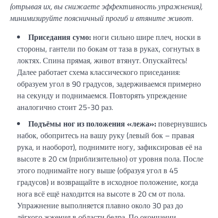
(отрывая их, вы снижаете эффективность упражнения),
минимизируйте поясничный прогиб и втяните живот.
Приседания сумо:
ноги сильно шире плеч, носки в
стороны, гантели по бокам от таза в руках, согнутых в
локтях. Спина прямая, живот втянут. Опускайтесь!
Далее работает схема классического приседания:
образуем угол в 90 градусов, задерживаемся примерно
на секунду и поднимаемся. Повторять упреждение
аналогично стоит 25-30 раз.
Подъёмы ног из положения «лежа»:
повернувшись
набок, обопритесь на вашу руку (левый бок – правая
рука, и наоборот), поднимите ногу, зафиксировав её на
высоте в 20 см (приблизительно) от уровня пола. После
этого поднимайте ногу выше (образуя угол в 45
градусов) и возвращайте в исходное положение, когда
нога всё ещё находится на высоте в 20 см от пола.
Упражнение выполняется плавно около 30 раз до
лёгкого жжения в области бедра. По окончании,